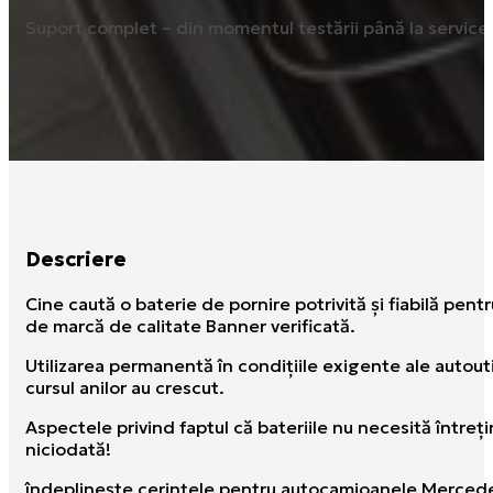
Suport complet – din momentul testării până la service ș
Descriere
Cine caută o baterie de pornire potrivită şi fiabilă pentru
de marcă de calitate Banner verificată.
Utilizarea permanentă în condiţiile exigente ale autoutili
cursul anilor au crescut.
Aspectele privind faptul că bateriile nu necesită întreţ
niciodată!
îndeplineşte cerinţele pentru autocamioanele Merced