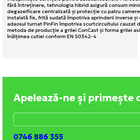
fără întreținere, tehnologia hibrid asigură consum min
degazeificare centralizată şi protecţie cu patru camere 
instalată fix, frită sudată împotriva aprinderii inverse ş
adaosul turnat PinFin împotriva scurtcircuitului cauzat 
metoda de producţie a grilei ConCast şi forma grilei asig
înălţimea cutiei conform EN 50342-4
Apelează-ne și primește 
0746 886 355