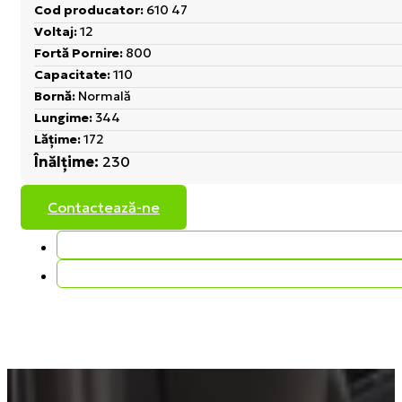
Cod producator:
610 47
Voltaj:
12
Fortă Pornire:
800
Capacitate:
110
Bornă:
Normală
Lungime:
344
Lățime:
172
Înălțime:
230
Contactează-ne