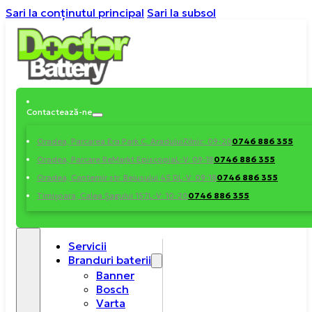
Sari la conținutul principal
Sari la subsol
Contactează-ne
0746 886 355
Oradea, Parcarea Era Park C. Aradului
Zilnic: 09-20
0746 886 355
Oradea, Parcare ReMarkt Episcopia
L-V: 09-18
0746 886 355
Oradea, Cantemir str. Beiusului 45 D
L-V: 09-18
0746 886 355
Timișoara, Calea Șagului 157
L-V: 10-20
Servicii
Branduri baterii
Banner
Bosch
Varta