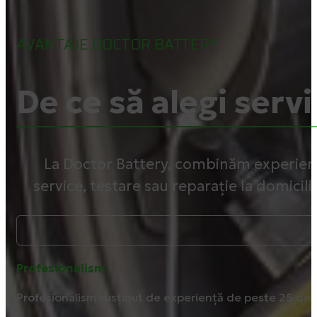
AVANTAJE DOCTOR BATTERY
De ce să alegi servi
La Doctor Battery, combinăm experiența
service, testare sau reparație la domicili
Profesionalism
Profesionalism susținut de experiență de peste 25 de 