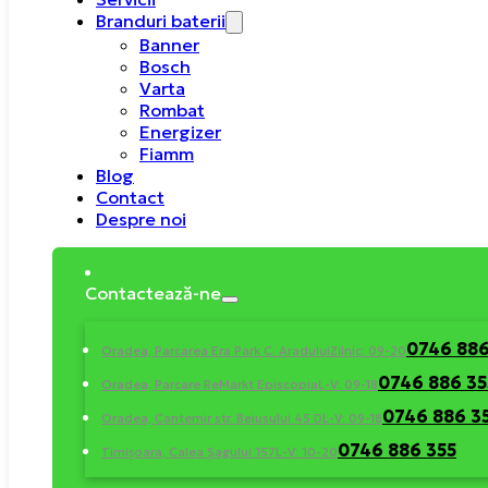
Branduri baterii
Banner
Bosch
Varta
Rombat
Energizer
Fiamm
Blog
Contact
Despre noi
Contactează-ne
0746 886
Oradea, Parcarea Era Park C. Aradului
Zilnic: 09-20
0746 886 35
Oradea, Parcare ReMarkt Episcopia
L-V: 09-18
0746 886 3
Oradea, Cantemir str. Beiusului 45 D
L-V: 09-18
0746 886 355
Timișoara, Calea Șagului 157
L-V: 10-20