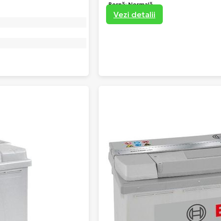
Bornă: Normală
Vezi detalii