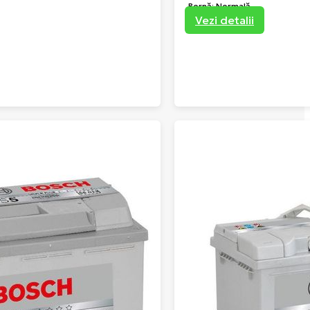
Bornă: Normală
Vezi detalii