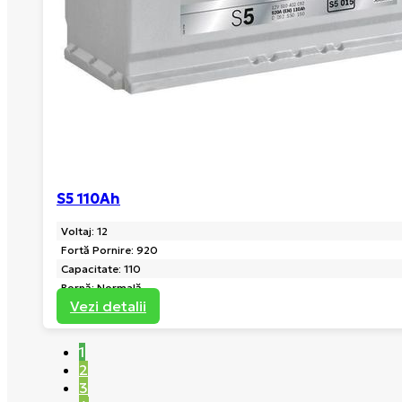
S5 110Ah
Voltaj: 12
Fortă Pornire: 920
Capacitate: 110
Bornă: Normală
Vezi detalii
1
2
3