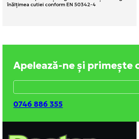
înălţimea cutiei conform EN 50342-4
Apelează-ne și primește 
0746 886 355