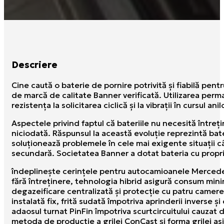
Descriere
Cine caută o baterie de pornire potrivită şi fiabilă pentru
de marcă de calitate Banner verificată. Utilizarea perma
rezistenţa la solicitarea ciclică şi la vibraţii în cursul ani
Aspectele privind faptul că bateriile nu necesită întreţ
niciodată. Răspunsul la această evoluţie reprezintă bat
soluţionează problemele în cele mai exigente situaţii c
secundară. Societatea Banner a dotat bateria cu propri
îndeplineşte cerinţele pentru autocamioanele Merced
fără întreținere, tehnologia hibrid asigură consum min
degazeificare centralizată şi protecţie cu patru camere 
instalată fix, frită sudată împotriva aprinderii inverse ş
adaosul turnat PinFin împotriva scurtcircuitului cauzat 
metoda de producţie a grilei ConCast şi forma grilei asig