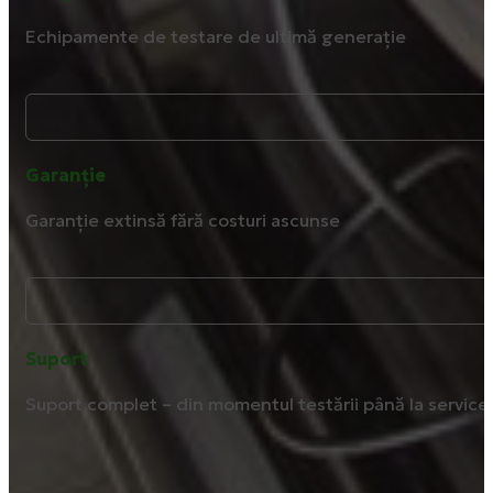
Echipamente de testare de ultimă generație
Garanție
Garanție extinsă fără costuri ascunse
Suport
Suport complet – din momentul testării până la service ș