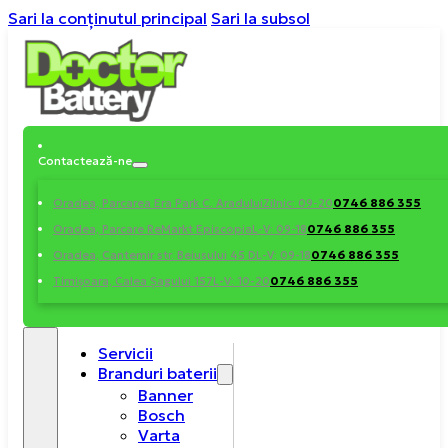
Sari la conținutul principal
Sari la subsol
Contactează-ne
0746 886 355
Oradea, Parcarea Era Park C. Aradului
Zilnic: 09-20
0746 886 355
Oradea, Parcare ReMarkt Episcopia
L-V: 09-18
0746 886 355
Oradea, Cantemir str. Beiusului 45 D
L-V: 09-18
0746 886 355
Timișoara, Calea Șagului 157
L-V: 10-20
Servicii
Branduri baterii
Banner
Bosch
Varta