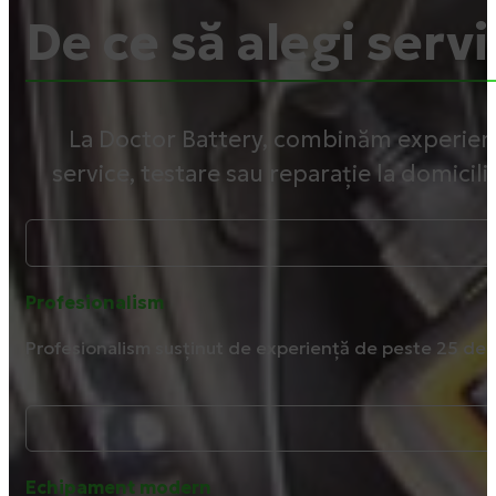
De ce să alegi servi
La Doctor Battery, combinăm experiența
service, testare sau reparație la domicili
Profesionalism
Profesionalism susținut de experiență de peste 25 de 
Echipament modern