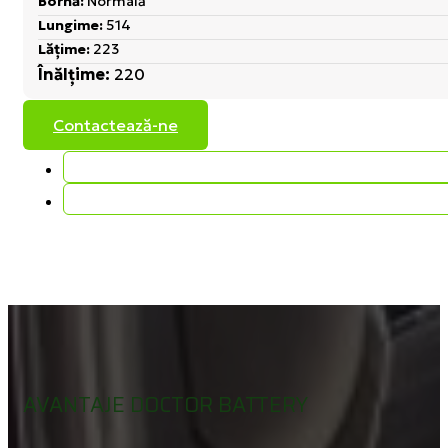
Bornă:
Normală
Lungime:
514
Lățime:
223
Înălțime:
220
Contactează-ne
AVANTAJE DOCTOR BATTERY