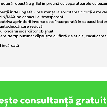
structură robustă a grilei împreună cu separatoarele cu buz
 viaţă îndelungată – rezistenţa la solicitarea ciclică este d
a MIN/MAX pe capacul ei transparent
potriva aprinderii inverse este încorporată în capacul bate
 autodescărcare redusă
ul oricărui încărcător obişnuit
atoare de tip buzunar căptuşite cu fibră de sticlă, clasific
i încărcată
ește consultanță gratui