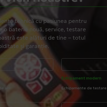
iența tehnică cu pasiunea pentru
e o baterie nouă, service, testare
astră este alături de tine – totul
iditate și garanție.
Echipament modern
de ani
Echipamente de testare 