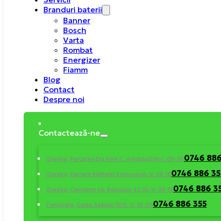
Branduri baterii
Banner
Bosch
Varta
Rombat
Energizer
Fiamm
Blog
Contact
Despre noi
Contactează-ne
0746 886
Oradea, Parcarea Era Park C. Aradului
Zilnic: 09-20
0746 886 35
Oradea, Parcare ReMarkt Episcopia
L-V: 09-18
0746 886 3
Oradea, Cantemir str. Beiusului 45 D
L-V: 09-18
0746 886 355
Timișoara, Calea Șagului 157
L-V: 10-20