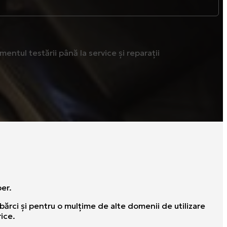
ntul testării până la service și reparații
ber.
bărci şi pentru o mulţime de alte domenii de utilizare
rice.