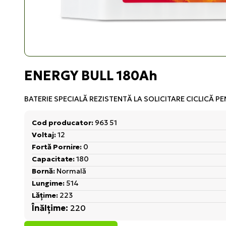
ENERGY BULL 180Ah
BATERIE SPECIALĂ REZISTENTĂ LA SOLICITARE CICLICĂ PE
Cod producator:
963 51
Voltaj:
12
Fortă Pornire:
0
Capacitate:
180
Bornă:
Normală
Lungime:
514
Lățime:
223
Înălțime:
220