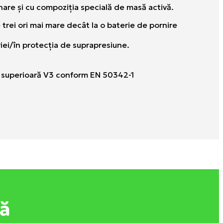
unare şi cu compoziţia specială de masă activă.
e trei ori mai mare decât la o baterie de pornire
riei/în protecţia de suprapresiune.
area superioară V3 conform EN 50342-1
tă