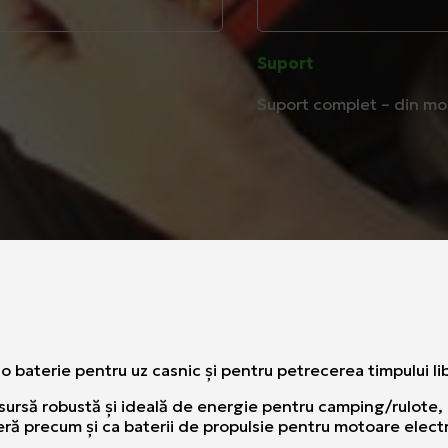
Suport
Suport complet – din mome
o baterie pentru uz casnic şi pentru petrecerea timpului li
o sursă robustă şi ideală de energie pentru camping/rulote, 
tieră precum şi ca baterii de propulsie pentru motoare elect