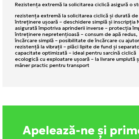
Rezistenţa extremă la solicitarea ciclică asigură o 
rezistenţa extremă la solicitarea ciclică şi durată de
întreţinere uşoară – deschidere simplă şi inscripţi
asigurată împotriva aprinderii inverse – protecţia îm
întreţinere nepretenţioasă – consum de apă redus,
încărcare simplă – posibilitate de încărcare cu ajutor
rezistenţă la vibraţii – plăci lipite de fund şi separ
capacitate optimizată – ideal pentru sarcină ciclică
ecologică cu exploatare uşoară – la livrare umplută ş
mâner practic pentru transport
Apelează-ne și prim