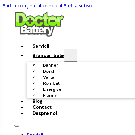
Sari la conținutul principal
Sari la subsol
Servicii
Branduri baterii
Banner
Bosch
Varta
Rombat
Energizer
Fiamm
Blog
Contact
Despre noi
Servicii