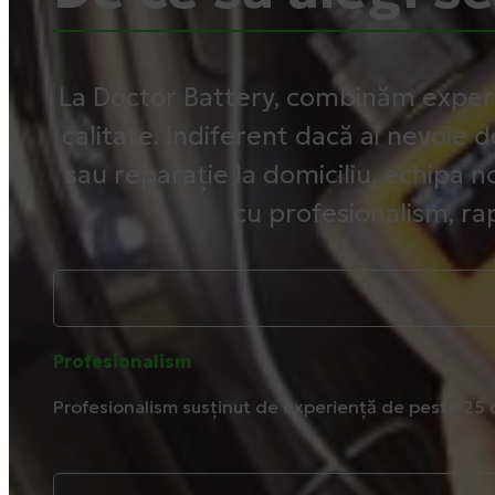
La Doctor Battery, combinăm exper
calitate. Indiferent dacă ai nevoie d
sau reparație la domiciliu, echipa no
cu profesionalism, rap
Profesionalism
Profesionalism susținut de experiență de peste 25 