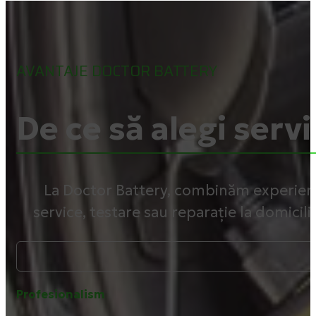
AVANTAJE DOCTOR BATTERY
De ce să alegi servi
La Doctor Battery, combinăm experiența
service, testare sau reparație la domicili
Profesionalism