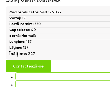
CĂUTAŢI O BATERIE UNIVERSALĂ
Cod producator:
540 126 033
Voltaj:
12
Fortă Pornire:
330
Capacitate:
40
Bornă:
Normală
Lungime:
187
Lățime:
127
Înălțime:
227
Contactează-ne