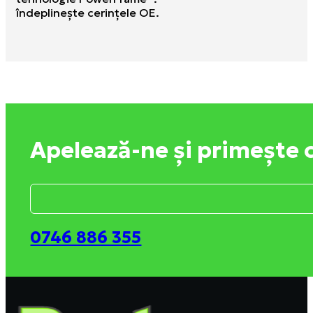
îndeplineşte cerinţele OE.
Apelează-ne și primește 
0746 886 355