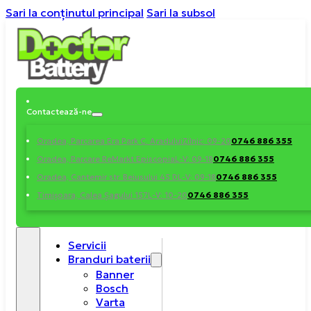
Sari la conținutul principal
Sari la subsol
Contactează-ne
0746 886 355
Oradea, Parcarea Era Park C. Aradului
Zilnic: 09-20
0746 886 355
Oradea, Parcare ReMarkt Episcopia
L-V: 09-18
0746 886 355
Oradea, Cantemir str. Beiusului 45 D
L-V: 09-18
0746 886 355
Timișoara, Calea Șagului 157
L-V: 10-20
Servicii
Branduri baterii
Banner
Bosch
Varta