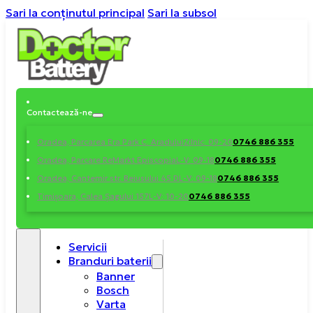
Sari la conținutul principal
Sari la subsol
Contactează-ne
0746 886 355
Oradea, Parcarea Era Park C. Aradului
Zilnic: 09-20
0746 886 355
Oradea, Parcare ReMarkt Episcopia
L-V: 09-18
0746 886 355
Oradea, Cantemir str. Beiusului 45 D
L-V: 09-18
0746 886 355
Timișoara, Calea Șagului 157
L-V: 10-20
Servicii
Branduri baterii
Banner
Bosch
Varta