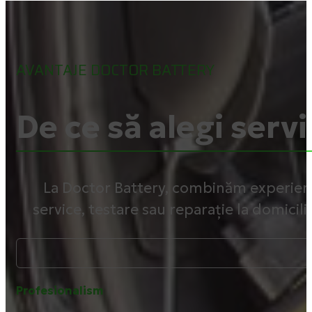
AVANTAJE DOCTOR BATTERY
De ce să alegi servi
La Doctor Battery, combinăm experiența
service, testare sau reparație la domicili
Profesionalism