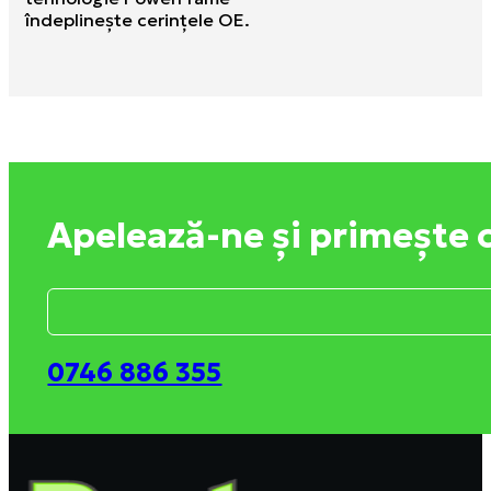
îndeplineşte cerinţele OE.
Apelează-ne și primește 
0746 886 355