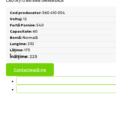
CĂUTAŢI O BATERIE UNIVERSALĂ
Cod producator:
560 410 054
Voltaj:
12
Fortă Pornire:
540
Capacitate:
60
Bornă:
Normală
Lungime:
232
Lățime:
173
Înălțime:
225
Contactează-ne