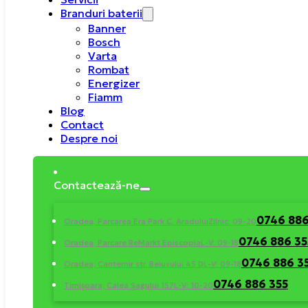
Branduri baterii
Banner
Bosch
Varta
Rombat
Energizer
Fiamm
Blog
Contact
Despre noi
Contactează-ne
0746 886
Oradea, Parcarea Era Park C. Aradului
Zilnic: 09-20
0746 886 35
Oradea, Parcare ReMarkt Episcopia
L-V: 09-18
0746 886 3
Oradea, Cantemir str. Beiusului 45 D
L-V: 09-18
0746 886 355
Timișoara, Calea Șagului 157
L-V: 10-20