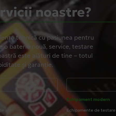
ervicii noastre?
iența tehnică cu pasiunea pentru
e o baterie nouă, service, testare
astră este alături de tine – totul
iditate și garanție.
Echipament modern
de ani
Echipamente de testare 