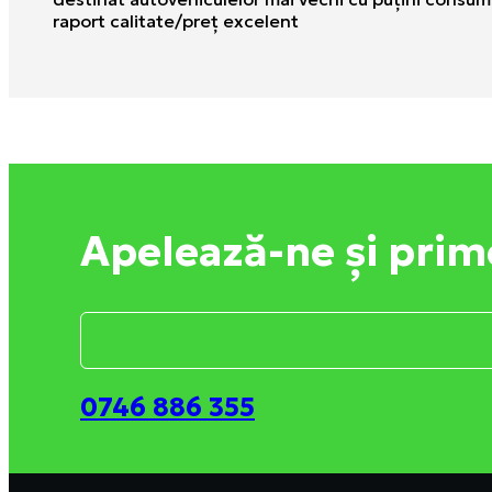
raport calitate/preţ excelent
Apelează-ne și prim
0746 886 355