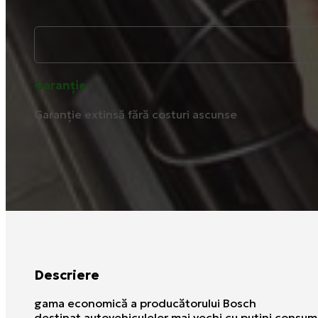
Garanție
Garanție extinsă fără costuri ascunse
Descriere
gama economică a producătorului Bosch
destinat autovehiculelor mai vechi cu puţini consuma