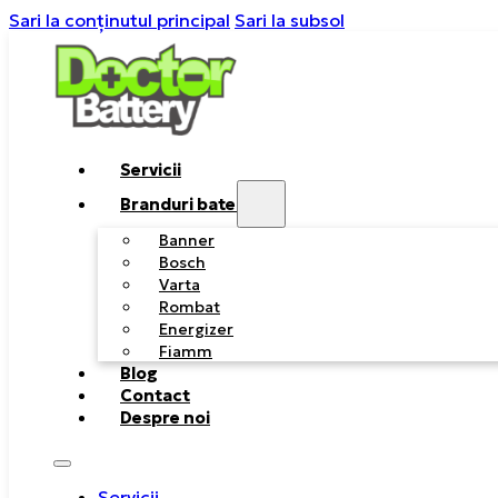
Sari la conținutul principal
Sari la subsol
Servicii
Branduri baterii
Banner
Bosch
Varta
Rombat
Energizer
Fiamm
Blog
Contact
Despre noi
Servicii