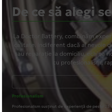
De ce să alegi s
La Doctor Battery, combinăm exper
calitate. Indiferent dacă ai nevoie d
sau reparație la domiciliu, echipa no
cu profesionalism, rap
Profesionalism
Profesionalism susținut de experiență de peste 25 