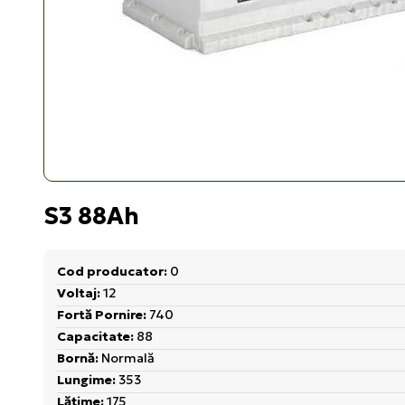
S3 88Ah
Cod producator:
0
Voltaj:
12
Fortă Pornire:
740
Capacitate:
88
Bornă:
Normală
Lungime:
353
Lățime:
175