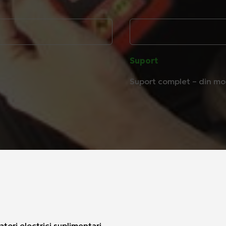
Suport
Suport complet – din mome
tori electrici suplimentari