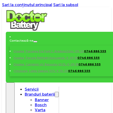
Sari la conținutul principal
Sari la subsol
Contactează-ne
0746 886 355
Oradea, Parcarea Era Park C. Aradului
Zilnic: 09-20
0746 886 355
Oradea, Parcare ReMarkt Episcopia
L-V: 09-18
0746 886 355
Oradea, Cantemir str. Beiusului 45 D
L-V: 09-18
0746 886 355
Timișoara, Calea Șagului 157
L-V: 10-20
Servicii
Branduri baterii
Banner
Bosch
Varta