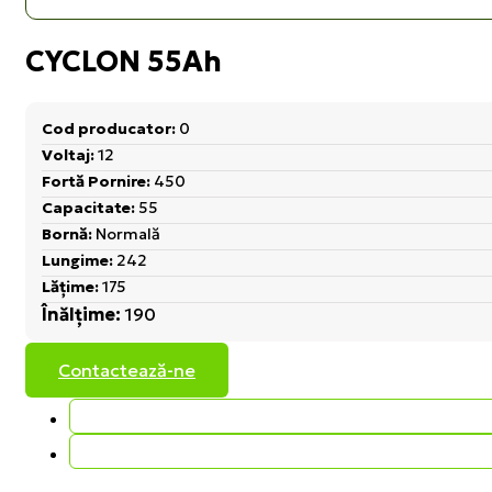
CYCLON 55Ah
Cod producator:
0
Voltaj:
12
Fortă Pornire:
450
Capacitate:
55
Bornă:
Normală
Lungime:
242
Lățime:
175
Înălțime:
190
Contactează-ne