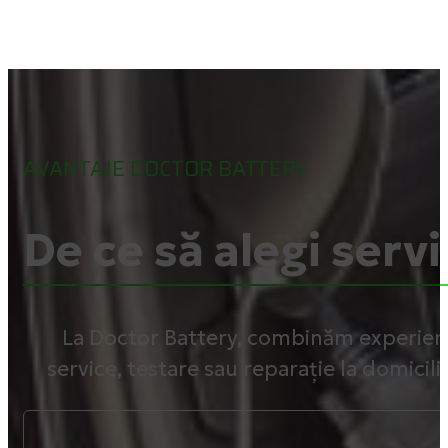
AVANTAJE DOCTOR BATTERY
De ce să alegi servi
La Doctor Battery, combinăm experiența
service, testare sau reparație la domicili