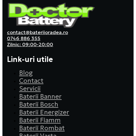
contact@bateriioradea.ro
0746 886 355
Zilnic: 09:00-20:00
Link-uri utile
Blog
Contact
Servicii
Baterii Banner
Baterii Bosch
Baterii Energizer
Baterii Fiamm
Baterii Rombat