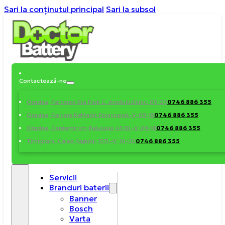
Sari la conținutul principal
Sari la subsol
Contactează-ne
0746 886 355
Oradea, Parcarea Era Park C. Aradului
Zilnic: 09-20
0746 886 355
Oradea, Parcare ReMarkt Episcopia
L-V: 09-18
0746 886 355
Oradea, Cantemir str. Beiusului 45 D
L-V: 09-18
0746 886 355
Timișoara, Calea Șagului 157
L-V: 10-20
Servicii
Branduri baterii
Banner
Bosch
Varta