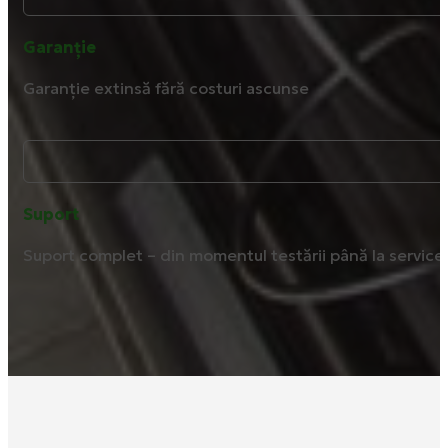
Garanție
Garanție extinsă fără costuri ascunse
Suport
Suport complet – din momentul testării până la service ș