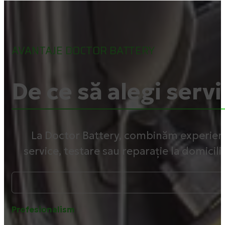
AVANTAJE DOCTOR BATTERY
De ce să alegi servi
La Doctor Battery, combinăm experiența
service, testare sau reparație la domicili
Profesionalism