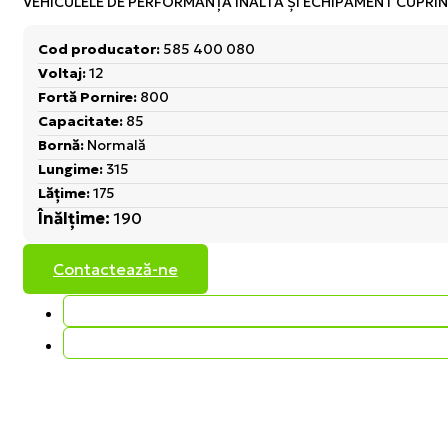
VEHICULELE DE PERFORMANŢĂ ÎNALTĂ ŞI ECHIPAMENT CUPRIN
Cod producator:
585 400 080
Voltaj:
12
Fortă Pornire:
800
Capacitate:
85
Bornă:
Normală
Lungime:
315
Lățime:
175
Înălțime:
190
Contactează-ne