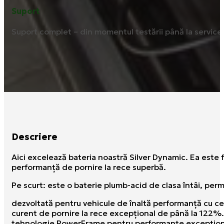
Suport
Suport complet – din momentul testării până la service ș
Descriere
Aici excelează bateria noastră Silver Dynamic. Ea este 
performanţă de pornire la rece superbă.
Pe scurt: este o baterie plumb-acid de clasa întâi, pe
dezvoltată pentru vehicule de înaltă performanţă cu c
curent de pornire la rece excepţional de până la 122%.
tehnologie PowerFrame pentru performanţe excepţion