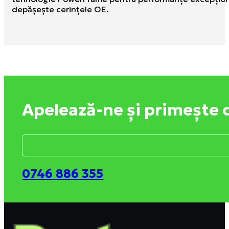
depăşeşte cerinţele OE.
Apelează-ne și primește 
0746 886 355