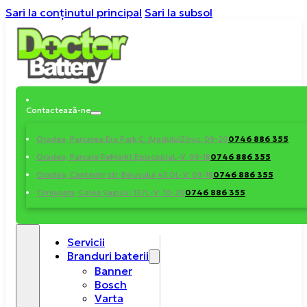
Sari la conținutul principal
Sari la subsol
Contactează-ne
0746 886 355
Oradea, Parcarea Era Park C. Aradului
Zilnic: 09-20
0746 886 355
Oradea, Parcare ReMarkt Episcopia
L-V: 09-18
0746 886 355
Oradea, Cantemir str. Beiusului 45 D
L-V: 09-18
0746 886 355
Timișoara, Calea Șagului 157
L-V: 10-20
Servicii
Branduri baterii
Banner
Bosch
Varta